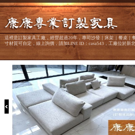
這裡是訂製家具工廠，經營超過20年，專司沙發｜床架｜餐桌｜
寸材質可自定，線上詢價，請加LINE ID：casa543，工廠位