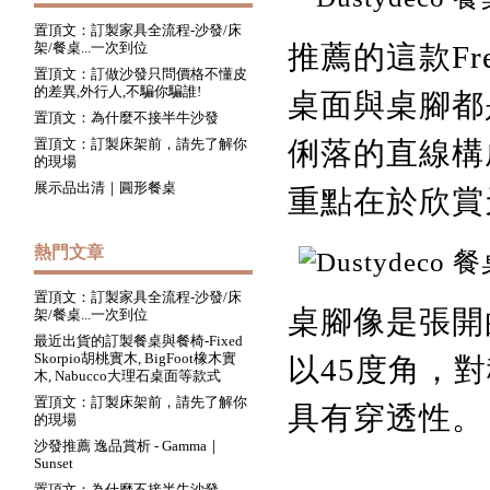
置頂文：訂製家具全流程-沙發/床
架/餐桌...一次到位
推薦的這款Fre
置頂文：訂做沙發只問價格不懂皮
的差異,外行人,不騙你騙誰!
桌面與桌腳都
置頂文：為什麼不接半牛沙發
置頂文：訂製床架前，請先了解你
俐落的直線構
的現場
展示品出清｜圓形餐桌
重點在於欣賞
熱門文章
置頂文：訂製家具全流程-沙發/床
桌腳像是張開
架/餐桌...一次到位
最近出貨的訂製餐桌與餐椅-Fixed
Skorpio胡桃實木, BigFoot橡木實
以45度角，
木, Nabucco大理石桌面等款式
置頂文：訂製床架前，請先了解你
具有穿透性。
的現場
沙發推薦 逸品賞析 - Gamma｜
Sunset
置頂文：為什麼不接半牛沙發